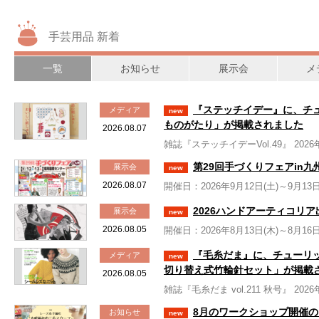
手芸用品 新着
一覧
お知らせ
展示会
メ
『ステッチイデー』に、チ
メディア
new
ものがたり」が掲載されました
2026.08.07
雑誌『ステッチイデーVol.49』 202
第29回手づくりフェアin九
展示会
new
2026.08.07
開催日：2026年9月12日(土)～9月13
2026ハンドアーティコリ
展示会
new
2026.08.05
開催日：2026年8月13日(木)～8月16
『毛糸だま』に、チューリ
メディア
new
切り替え式竹輪針セット」が掲載
2026.08.05
雑誌『毛糸だま vol.211 秋号』 202
8月のワークショップ開催のお知ら
お知らせ
new