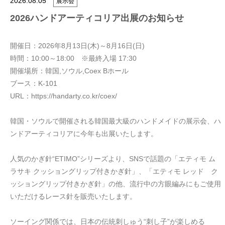
2026.08.05
展示会
2026ハンドアーティコリア出展のお知らせ
開催日：2026年8月13日(木)～8月16日(日)
時間：10:00～18:00 ※最終入場 17:30
開催場所：韓国,ソウル,Coex Bホール
ブース：K-101
URL：https://handarty.co.kr/coex/
韓国・ソウルで開催される韓国最大級のハンドメイドの展示会、ハ
ンドアーティコリアに今年も出展いたします。
人気のかぎ針“ETIMO”シリーズより、SNSで話題の「エティモ ム
ラサキ クッショングリップ付きかぎ針」、「エティモ レッド ク
ッショングリップ付きかぎ針」の他、流行中の方眼編みにもご使用
いただけるレース針を販売いたします。
ソーイング関係では、日本の伝統刺しゅう“刺し子”が楽しめる