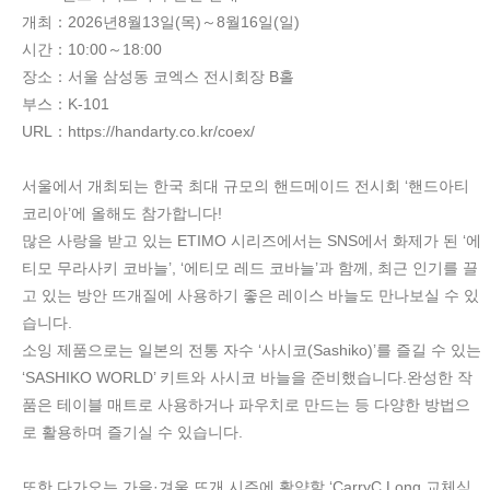
개최：2026년8월13일(목)～8월16일(일)
시간：10:00～18:00
장소：서울 삼성동 코엑스 전시회장 B홀
부스：K-101
URL：https://handarty.co.kr/coex/
서울에서 개최되는 한국 최대 규모의 핸드메이드 전시회 ‘핸드아티
코리아’​에 올해도 참가합니다!
많은 사랑을 받고 있는 ETIMO 시리즈에서는 SNS에서 화제가 된 ‘에
티모 무라사키 코바늘’, ‘에티모 레드 코바늘’​과 함께, 최근 인기를 끌
고 있는 방안 뜨개질에 사용하기 좋은 레이스 바늘도 만나보실 수 있
습니다.
소잉 제품으로는 일본의 전통 자수 ‘사시코(Sashiko)’​를 즐길 수 있는
‘SASHIKO WORLD’ 키트​와 사시코 바늘을 준비했습니다.완성한 작
품은 테이블 매트로 사용하거나 파우치로 만드는 등 다양한 방법으
로 활용하며 즐기실 수 있습니다.
또한 다가오는 가을·겨울 뜨개 시즌에 활약할 ‘CarryC Long 교체식