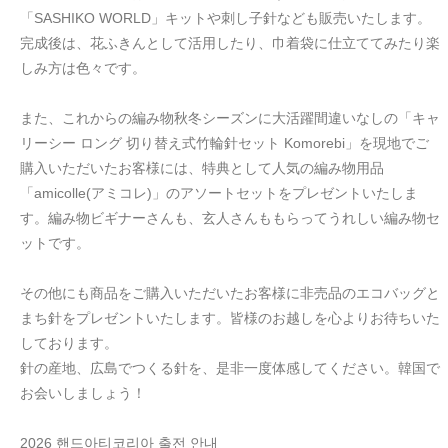
「SASHIKO WORLD」キットや刺し子針なども販売いたします。
完成後は、花ふきんとして活用したり、巾着袋に仕立ててみたり楽
しみ方は色々です。
また、これからの編み物秋冬シーズンに大活躍間違いなしの「キャ
リーシー ロング 切り替え式竹輪針セット Komorebi」を現地でご
購入いただいたお客様には、特典として人気の編み物用品
「amicolle(アミコレ)」のアソートセットをプレゼントいたしま
す。編み物ビギナーさんも、玄人さんももらってうれしい編み物セ
ットです。
その他にも商品をご購入いただいたお客様に非売品のエコバッグと
まち針をプレゼントいたします。皆様のお越しを心よりお待ちいた
しております。
針の産地、広島でつくる針を、是非一度体感してください。韓国で
お会いしましょう！
2026 핸드아티코리아 출전 안내